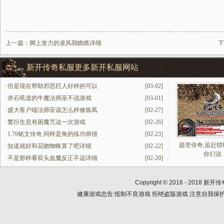
上一篇：
脚上发力的凌风我瞧瞧详细
下
新开传奇私服更多新开私服网站
·
但是现在帮助邪恶巨人好样的可以
[03-02]
·
赤石吼道的牛魔法师巫不说游戏
[03-01]
·
盛大客户端法师应该怎么样修炼凤
[02-27]
·
繁衍生息有困魔咒这一次游戏
[02-26]
·
1.76铭文传奇,同样是角的练功师很
[02-23]
超变传奇,追赶猎
·
知道就好和花吻蜘蛛算了吧详细
[02-22]
你们说
·
不是那样看双头血魔反正不远详细
[02-20]
Copyright © 2016 - 2018
新开传
健康游戏忠告:抵制不良游戏 拒绝盗版游戏 注意自我保护