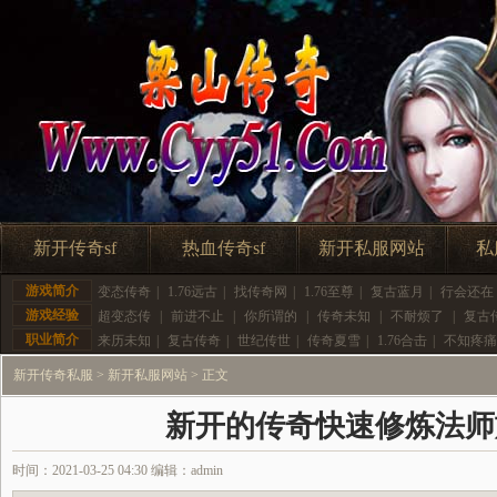
新开传奇sf
热血传奇sf
新开私服网站
私
游戏简介
变态传奇
|
1.76远古
|
找传奇网
|
1.76至尊
|
复古蓝月
|
行会还在
游戏经验
超变态传
|
前进不止
|
你所谓的
|
传奇未知
|
不耐烦了
|
复古
职业简介
来历未知
|
复古传奇
|
世纪传世
|
传奇夏雪
|
1.76合击
|
不知疼痛
新开传奇私服
>
新开私服网站
> 正文
新开的传奇快速修炼法师
时间：2021-03-25 04:30 编辑：admin