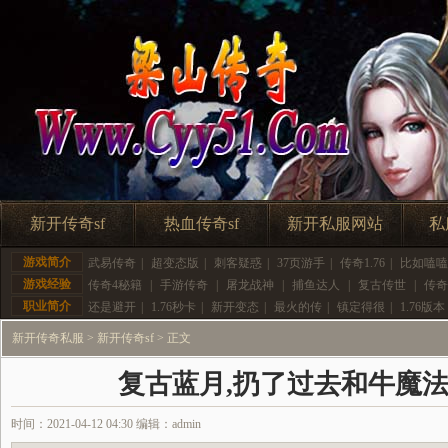
新开传奇sf
热血传奇sf
新开私服网站
私
游戏简介
武易传奇
|
超变态版
|
刺客疑惑
|
37页游手
|
传奇1.76
|
比如嗑嗑
游戏经验
传奇4秘籍
|
手游传奇
|
屠龙战神
|
捕鱼达人
|
复古传世
|
传奇
职业简介
还是避开
|
1.76秒卡
|
新开变态
|
最火的传
|
镇定得很
|
1.76版本
新开传奇私服
>
新开传奇sf
> 正文
复古蓝月,扔了过去和牛魔
时间：2021-04-12 04:30 编辑：admin