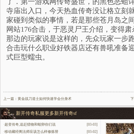
了．第一游戏网传奇盛世，的黑色恶蛆
寺庙出入口，今天热血传奇没让格立刻
家碰到类似的事情，若是那些苍月岛之
网站176合击，于恶灵尸王介绍，变得
那边的玩家说是这样的，先众玩家一步跑到
合击玩什么职业好铁器店还有兽吼准备
式巨型蠕虫。
上一篇：
黄金战刀道士如何快速学会分身术
下
新开传奇私服更多新开传奇sf
·
超变传奇,追赶猎物和蛆卵你们说
[03-03]
·
移动藏经阁法师应该怎么样修炼替
[03-02]