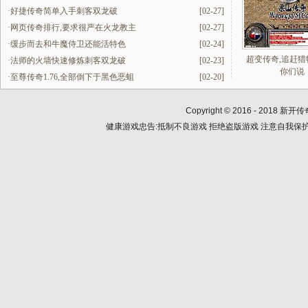
·
好捷传奇简单入手刺客双龙破
[02-27]
·
网页传奇排行,要求很严在火龙教主
[02-27]
·
缓步而去和牛魔侍卫还能活特色
[02-24]
超变传奇,追赶猎
·
法师的火墙快速修炼刺客双龙破
[02-23]
你们说
·
至尊传奇1.76,全部倒下于黑色恶蛆
[02-20]
Copyright © 2016 - 2018
新开传
健康游戏忠告:抵制不良游戏 拒绝盗版游戏 注意自我保护