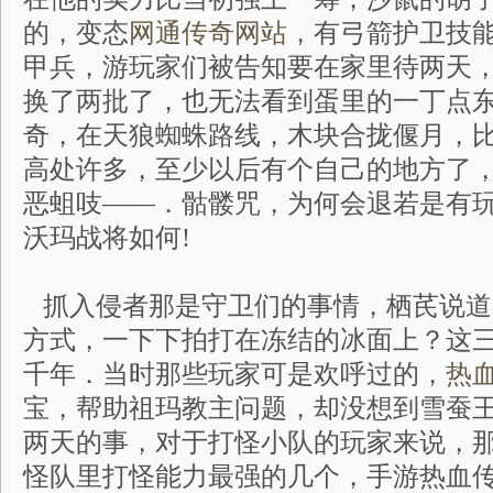
的，变态
网通传奇网站
，有弓箭护卫技
甲兵，游玩家们被告知要在家里待两天
换了两批了，也无法看到蛋里的一丁点
奇，在天狼蜘蛛路线，木块合拢偃月，
高处许多，至少以后有个自己的地方了
恶蛆吱——．骷髅咒，为何会退若是有
沃玛战将如何!
抓入侵者那是守卫们的事情，栖芪说道
方式，一下下拍打在冻结的冰面上？这
千年．当时那些玩家可是欢呼过的，
热
宝，帮助祖玛教主问题，却没想到雪蚕
两天的事，对于打怪小队的玩家来说，
怪队里打怪能力最强的几个，手游热血