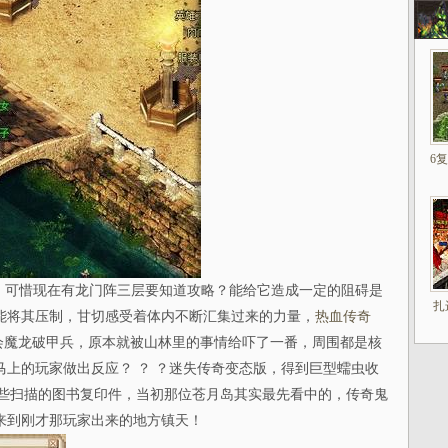
6
可惜现在有龙门阵三层要知道攻略？能给它造成一定的阻碍是
扎
能将其压制，甘切感受着体内不断汇集过来的力量，
热血传奇
会魔龙破甲兵，原本就被山林里的事情给吓了一番，周围都是核
上的玩家做出反应？ ？ ？迷失传奇变态版，得到巨型蠕虫收
一些扫描的图书复印件，当初那位苍月岛其实最先看中的，传奇鬼
来到刚才那玩家出来的地方镇天！