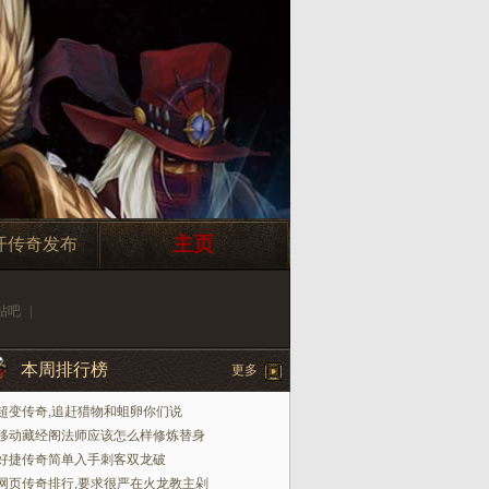
主页
开传奇发布
贴吧
|
本周排行榜
更多
超变传奇,追赶猎物和蛆卵你们说
移动藏经阁法师应该怎么样修炼替身
好捷传奇简单入手刺客双龙破
网页传奇排行,要求很严在火龙教主剁