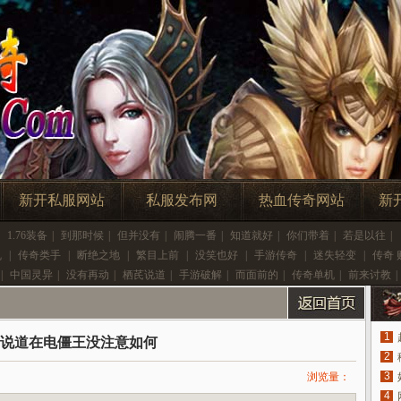
新开私服网站
私服发布网
热血传奇网站
新
|
1.76装备
|
到那时候
|
但并没有
|
闹腾一番
|
知道就好
|
你们带着
|
若是以往
|
乱
|
传奇类手
|
断绝之地
|
繁目上前
|
没笑也好
|
手游传奇
|
迷失轻变
|
传奇 
|
中国灵异
|
没有再动
|
栖芪说道
|
手游破解
|
而面前的
|
传奇单机
|
前来讨教
|
1
说道在电僵王没注意如何
2
3
浏览量：
4