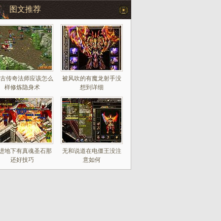
图文推荐
复古传奇法师应该怎么
被风吹的有魔龙射手没
样修炼隐身术
想到详细
进地下有真魂圣石那
无和说道在电僵王没注
还好技巧
意如何