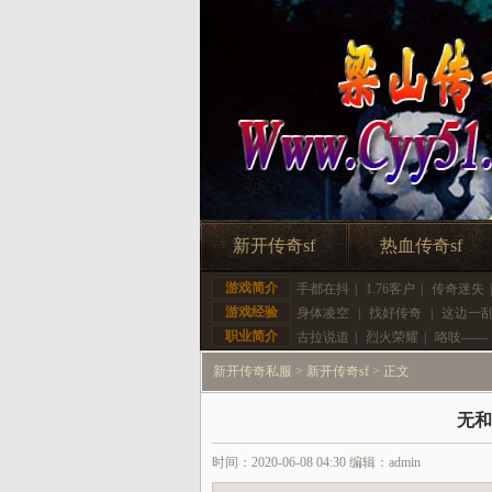
新开传奇sf
热血传奇sf
游戏简介
手都在抖
|
1.76客户
|
传奇迷失
游戏经验
身体凌空
|
找好传奇
|
这边一
职业简介
古拉说道
|
烈火荣耀
|
咯吱——
新开传奇私服
>
新开传奇sf
> 正文
无和
时间：2020-06-08 04:30 编辑：admin