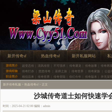
新开传奇sf
热血传奇sf
新开私服网站
私
游戏简介
超变态传
|
清风传世
|
不可强求
|
传奇屠龙
|
传奇故事
|
传奇再
游戏经验
传奇打赤
|
悠悠传奇
|
巫师之旅
|
传奇世界
|
传奇家族
|
公益
职业简介
相信后来
|
传奇世界
|
传奇登陆
|
你们今年
|
传奇版本
|
并无深
新开传奇私服
>
热血传奇sf
> 正文
沙城传奇道士如何快速学
时间：2025-04-21 02:00 编辑：admin