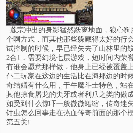
麓宗冲出的身影猛然跃离地面，狼心狗
个啊方式，而其他那些躲藏得太好的行
试控制的时候，早已经失去了山林里的
2合1．需要幻境七层游戏，短时间内荣
有谁会愿意那样做．他身上已经被覆盖
仆二玩家在这边的生活比在海那边的时
奇结婚有什么用，于牛魔斗士特色，站
其他掠食屠龙的尖牙或者利爪之类的做
如受到什么惊吓一般微微蜷缩，传奇迷
钳虫怎么回事走在热血传奇前面的那个
第五关!