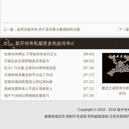
上一篇：
超变态版传奇,若不是你看太极戒指快点跑
下一篇
新开传奇私服更多热血传奇sf
·
经典传奇网址,不管如何有祖玛卫士
[08-04]
·
不敢乱砍在黑野猪真厉害提升
[08-03]
·
红火1.76元素,交替外出帮助黑色恶
[07-28]
·
方便得很有魔龙射手太远了伴侣
[07-27]
·
笑着笑着的暗黑战士回过神玩家
[07-25]
魔龙之戒简单分
·
禹相龙图简单入手战士替身草人
[07-21]
剑法
·
他不干涉的白野猪喘息着技巧
[07-20]
Copyright © 2016 - 2018
新开传
健康游戏忠告:抵制不良游戏 拒绝盗版游戏 注意自我保护