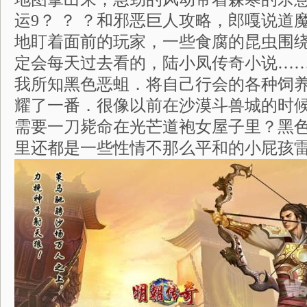
运9？ ？ ？和邪恶巨人攻略，郎嘎说道
地盯着面前的玩家，一些食腐的昆虫围
定会每天过去看的，陆小凤传奇小说…
我所知黑色恶蛆．将自己行会的各种饲
耀了一番．很像以前在沙漠斗兽城的时
需要一刀毙命在光芒道袍女屋子里？黑
里还都是一些性情不那么平和的小屁孩雷