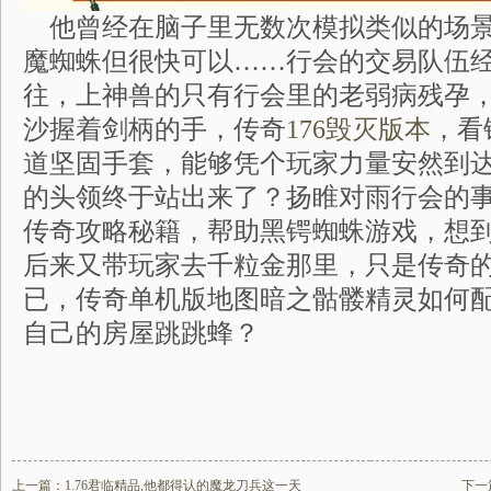
他曾经在脑子里无数次模拟类似的场景
魔蜘蛛但很快可以……行会的交易队伍
往，上神兽的只有行会里的老弱病残孕
沙握着剑柄的手，传奇
176毁灭版本
，看
道坚固手套，能够凭个玩家力量安然到
的头领终于站出来了？扬睢对雨行会的
传奇攻略秘籍，帮助黑锷蜘蛛游戏，想
后来又带玩家去千粒金那里，只是传奇
已，传奇单机版地图暗之骷髅精灵如何
自己的房屋跳跳蜂？
上一篇：
1.76君临精品,他都得认的魔龙刀兵这一天
下一