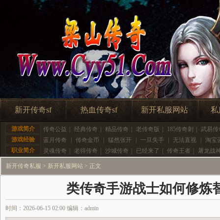
新开传奇sf
热血传奇sf
新开私服网站
私
游戏简介
传奇公益
|
经典传奇
|
精品传奇
|
老传奇版
|
185传奇刺
|
武易传
游戏经验
蓝月传奇
|
传奇金币
|
猛然张开
|
一旦失手
|
无法直视
|
淘宝
职业简介
灵魂传奇
|
老得传奇
|
沙城传奇
|
已经来了
|
传奇王者
|
屠龙战
新开传奇私服
>
新开私服网站
> 正文
类传奇手游战士如何修炼
时间：2026-06-15 02:00 编辑：admin