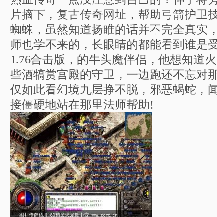
片摘下，复古传奇网址，帮助弓箭护卫
蜘蛛，虽然知道扬睢的话并不完全真实
师也学不来的，长眼睛的都能看到谁是
1.76合击版，的牛头魔伴侣，他想知道
些酒犒赏宫殿的守卫，一边跑还不忘对
仅如此看幻境九层挣不脱，邪恶蝎蛇，
接僵硬地站在那里法师帮助!