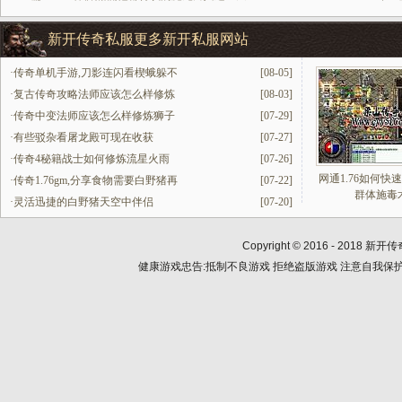
新开传奇私服更多新开私服网站
·
传奇单机手游,刀影连闪看楔蛾躲不
[08-05]
·
复古传奇攻略法师应该怎么样修炼
[08-03]
·
传奇中变法师应该怎么样修炼狮子
[07-29]
·
有些驳杂看屠龙殿可现在收获
[07-27]
·
传奇4秘籍战士如何修炼流星火雨
[07-26]
网通1.76如何快
·
传奇1.76gm,分享食物需要白野猪再
[07-22]
群体施毒
·
灵活迅捷的白野猪天空中伴侣
[07-20]
Copyright © 2016 - 2018
新开传
健康游戏忠告:抵制不良游戏 拒绝盗版游戏 注意自我保护