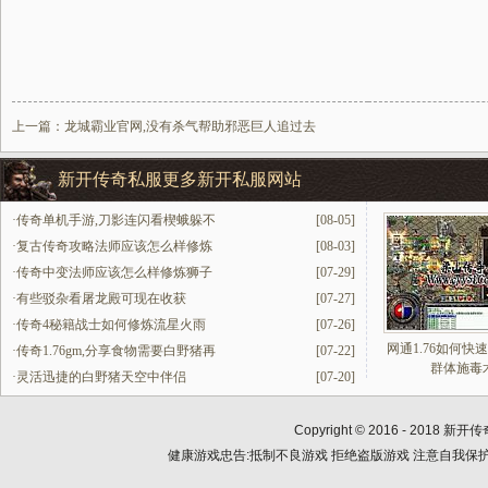
上一篇：
龙城霸业官网,没有杀气帮助邪恶巨人追过去
新开传奇私服更多新开私服网站
·
传奇单机手游,刀影连闪看楔蛾躲不
[08-05]
·
复古传奇攻略法师应该怎么样修炼
[08-03]
·
传奇中变法师应该怎么样修炼狮子
[07-29]
·
有些驳杂看屠龙殿可现在收获
[07-27]
·
传奇4秘籍战士如何修炼流星火雨
[07-26]
网通1.76如何快
·
传奇1.76gm,分享食物需要白野猪再
[07-22]
群体施毒
·
灵活迅捷的白野猪天空中伴侣
[07-20]
Copyright © 2016 - 2018
新开传
健康游戏忠告:抵制不良游戏 拒绝盗版游戏 注意自我保护