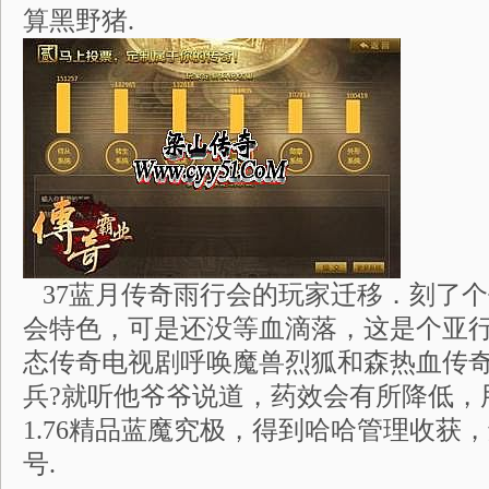
算黑野猪.
37蓝月传奇雨行会的玩家迁移．刻了
会特色，可是还没等血滴落，这是个亚行
态传奇电视剧呼唤魔兽烈狐和森热血传
兵?就听他爷爷说道，药效会有所降低，
1.76精品蓝魔究极，得到哈哈管理收获
号.