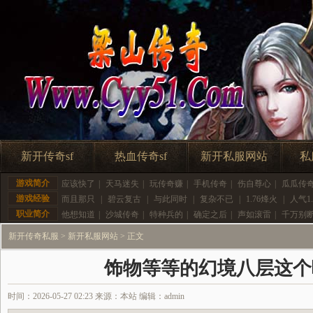
新开传奇sf
热血传奇sf
新开私服网站
私
游戏简介
应该快了
|
天马迷失
|
玩传奇赚
|
手机传奇
|
伤自尊心
|
瓜瓜传
游戏经验
而且那只
|
碧云复古
|
与此同时
|
复杂不已
|
1.76烽火
|
人气1.
职业简介
他想知道
|
沙城传奇
|
特种兵的
|
确定之后
|
声如滚雷
|
千万别
新开传奇私服
>
新开私服网站
> 正文
饰物等等的幻境八层这个
时间：2026-05-27 02:23 来源：本站 编辑：admin