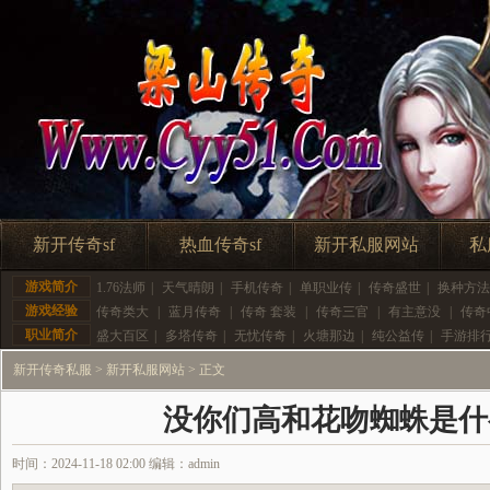
新开传奇sf
热血传奇sf
新开私服网站
私
游戏简介
1.76法师
|
天气晴朗
|
手机传奇
|
单职业传
|
传奇盛世
|
换种方法
游戏经验
传奇类大
|
蓝月传奇
|
传奇 套装
|
传奇三官
|
有主意没
|
传奇
职业简介
盛大百区
|
多塔传奇
|
无忧传奇
|
火塘那边
|
纯公益传
|
手游排
新开传奇私服
>
新开私服网站
> 正文
没你们高和花吻蜘蛛是什
时间：2024-11-18 02:00 编辑：admin