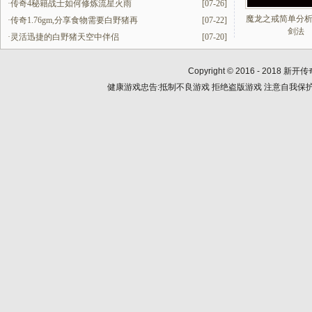
·
传奇4秘籍战士如何修炼流星火雨
[07-26]
魔龙之戒简单分
·
传奇1.76gm,分享食物需要白野猪再
[07-22]
剑法
·
灵活迅捷的白野猪天空中伴侣
[07-20]
Copyright © 2016 - 2018
新开传
健康游戏忠告:抵制不良游戏 拒绝盗版游戏 注意自我保护