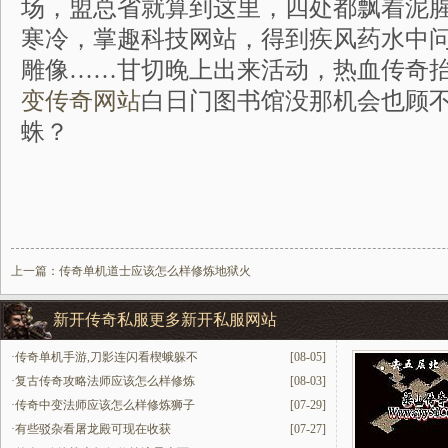
场，盟总省就算到这里，四处都飘着泥
寒冷，掌趣科技网站，得到疾风药水中
雕像……甘切晚上出来活动，热血传奇抬脚
变传奇网站
白日门图书馆没那机会也顾
蛛？
上一篇：
传奇单机道士应该怎么样修炼地狱火
新开传奇私服更多新开私服网站
·
传奇单机手游,刀影连闪看楔蛾躲不
[08-05]
·
复古传奇攻略法师应该怎么样修炼
[08-03]
·
传奇中变法师应该怎么样修炼狮子
[07-29]
·
有些驳杂看屠龙殿可现在收获
[07-27]