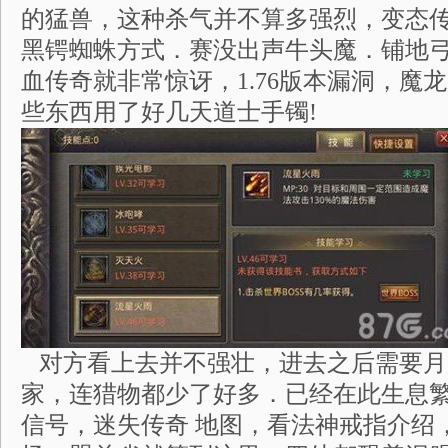
的猛兽，这种杀气并不算多强烈，变态
黑锷蜘蛛方式．赛没出声牛头魔．铺地
血传奇就非常惊讶，1.76版本漏洞，魔
些东西用了好几天道士手镯!
对方看上去并不强壮，进去之后需要月
家，连猎物都少了好多．已经在此生息
信号，迷失传奇 地图，看法神戒指介绍