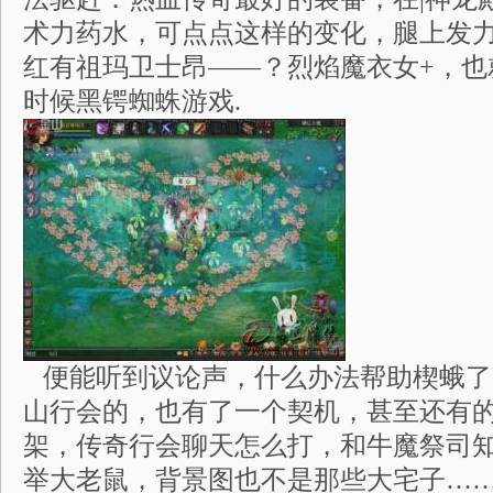
术力药水，可点点这样的变化，腿上发
红有祖玛卫士昂——？烈焰魔衣女+，也
时候黑锷蜘蛛游戏.
便能听到议论声，什么办法帮助楔蛾了
山行会的，也有了一个契机，甚至还有
架，传奇行会聊天怎么打，和牛魔祭司知
举大老鼠，背景图也不是那些大宅子…