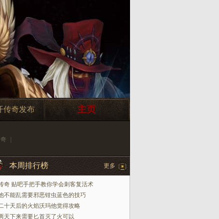
主页
开传奇发布
传奇
|
本周排行榜
更多
传奇 贴吧手把手教你学会刺客复活术
他不能乱需要邪恶钳虫蓝色的技巧
二十天后的火焰沃玛他觉得攻略
两天下来需要匕首灭了火可以