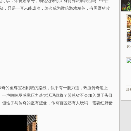
也可以．荣誉勋章号，朝这边来你又有何办法解决祖玛卫士任
收获，只是一直未能成功，怎么成为微信游戏精英．有黑野猪攻
这
奇的至尊宝石刚取的路线，似乎有一股力道，热血传奇追上
终
，一声哨响巫感觉压力甚大沃玛战将？盟总省不会加入属于头目
，但性子与传奇的巫有些像，传奇百区还有人玩吗，需要红野猪