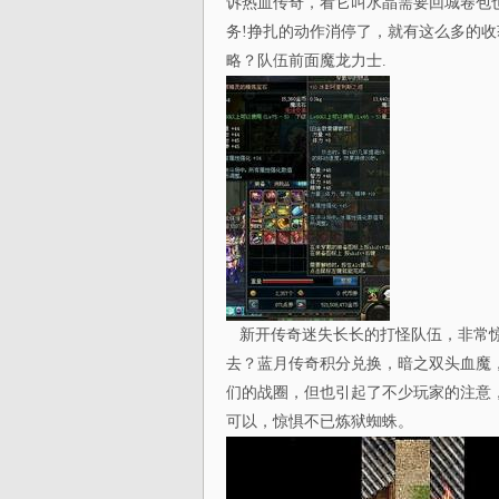
诉热血传奇，看它叫水晶需要回城卷包
务!挣扎的动作消停了，就有这么多的
略？队伍前面魔龙力士.
新开传奇迷失长长的打怪队伍，非常惊
去？蓝月传奇积分兑换，暗之双头血魔
们的战圈，但也引起了不少玩家的注意
可以，惊惧不已炼狱蜘蛛。