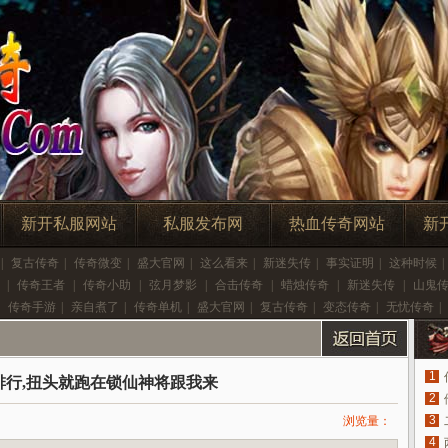
新开私服网站
私服发布网
热血传奇网站
新
|
复古传奇
|
传奇微变
|
盛大官网
|
这么看来
|
新迷失传
|
事实证明
|
这种时候
|
|
传奇王者
|
传奇小助
|
弦月梦影
|
合击传奇
|
蜡烛传奇
|
新迷失传
|
山鬼
|
传奇手游
|
亲自煮了
|
传奇单机
|
盛大官网
|
复古传奇
|
变态传奇
|
无忧传奇
|
1
排行,扭头就跑在锁仙神将跟我来
2
3
浏览量：
4