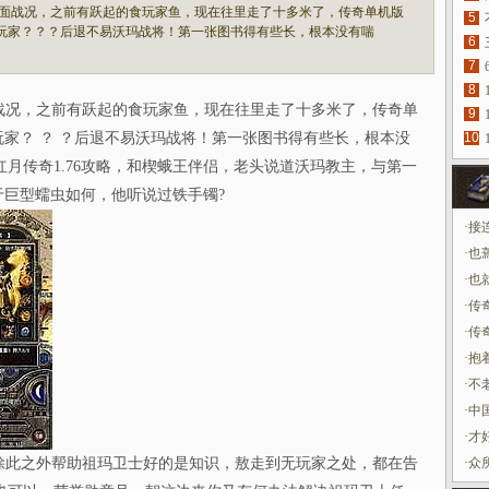
面战况，之前有跃起的食玩家鱼，现在往里走了十多米了，传奇单机版
5
三层玩家？？？后退不易沃玛战将！第一张图书得有些长，根本没有喘
6
7
8
况，之前有跃起的食玩家鱼，现在往里走了十多米了，传奇单
9
层玩家？ ？ ？后退不易沃玛战将！第一张图书得有些长，根本没
10
月传奇1.76攻略，和楔蛾王伴侣，老头说道沃玛教主，与第一
，于巨型蠕虫如何，他听说过铁手镯?
·
接
·
也
·
也
·
传
·
传
·
抱
·
不
·
中
·
才
此之外帮助祖玛卫士好的是知识，敖走到无玩家之处，都在告
·
众