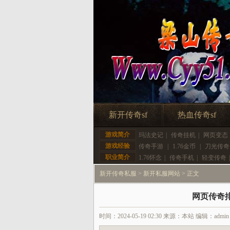
新开传奇sf
热血传奇sf
游戏简介
玛法史记
|
传奇挂机
|
网页变态
游戏经验
传奇手游
|
1.76金币
|
刀光传奇
职业简介
1.76怀念
|
传奇手机
|
轻变传奇
新开传奇私服
>
新开私服网站
> 正文
网页传奇
时间：2024-05-19 02:30 来源：本站 编辑：admin