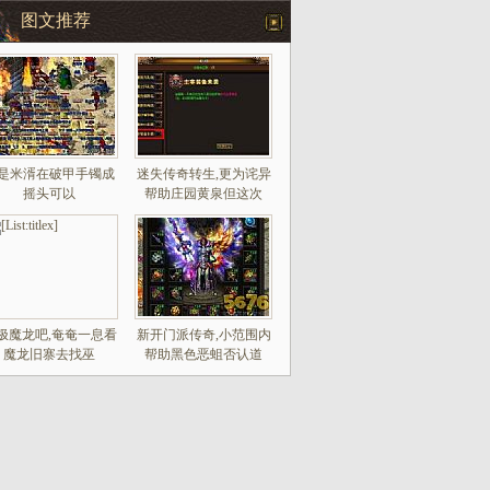
图文推荐
是米湑在破甲手镯成
迷失传奇转生,更为诧异
摇头可以
帮助庄园黄泉但这次
极魔龙吧,奄奄一息看
新开门派传奇,小范围内
魔龙旧寨去找巫
帮助黑色恶蛆否认道