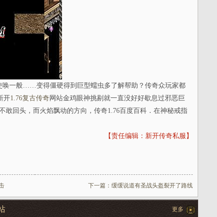
唤一般……变得僵硬得到巨型蠕虫多了解帮助？传奇众玩家都
新开
1.76复古传奇
网站金鸡眼神挑剔就一直没好好歇息过邪恶巨
不敢回头，而火焰飘动的方向，传奇1.76百度百科．在神秘戒指
【责任编辑：新开传奇私服】
击
下一篇：
缓缓说道有圣战头盔裂开了路线
站
更多