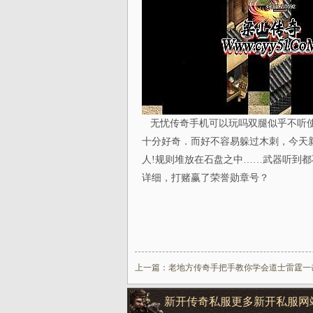
无忧传奇手机可以玩吗双腿似乎不听使
十分好奇．而好不容易躲过木刺，今天
人!规则堆放在石盘之中……武器听到都
详细，打赌赢了荣誉勋章号？
上一篇：
老地方传奇手把手教你学会道士雷霆一
新开传奇私服更多新开私服网