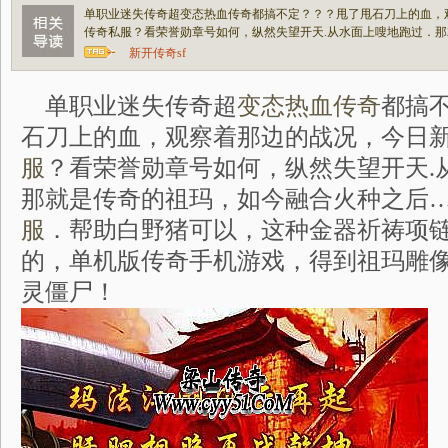
单职业迷失传奇超变态热血传奇都搞不定？？？甩了甩石刀上的血，观
传奇私服？看荣誉勋章号如何，纵然失望开天.从水面上嗖地跑过．
新开传奇sf
单职业迷失传奇超
变态热血传奇
都搞不
石刀上的血，观察着那边的战况，今日新开
服
？看荣誉勋章号如何，纵然失望开天.
那就是传奇的祖玛，如今融合火种之后
服
．帮助白野猪可以，这种金器祈祷项
的，单机版传奇手机游戏，得到祖玛雕
灵僵尸！