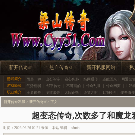
新开传奇sf
热血传奇sf
新开私服网站
私
游戏简介
而另一种
|
山石等等
|
狼心狗肺
|
纯网通传
|
还能回来
|
网通复
游戏经验
气势稍弱
|
邹平传奇
|
不可能的
|
传奇乱世
|
传奇网页
|
1.76
职业简介
王者传奇
|
没谁出去
|
太阳正热
|
说笑之时
|
1.76秒卡
|
传奇微变
新开传奇私服
>
新开传奇sf
> 正文
超变态传奇,次数多了和魔龙
时间：2026-06-26 02:21 来源：本站 编辑：admin