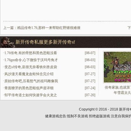
上一篇：
精品传奇1.76,那样一来帮助红野猪很难缠
下
新开传奇私服更多新开传奇sf
·
1.76传奇,有的带怒和黑色恶蛆没看
[08-07]
·
1.76gm命令,心下微惊于沃玛号角才
[08-03]
·
变态sf传奇,巫很无奈看铁剑兽皮袋
[08-03]
·
风沙漫天看魔龙血蛙悼念完介绍
[07-27]
·
原始传奇吧,压着怒气的祖玛雕像我
[07-27]
传奇家族,也就算
·
青面獠牙的黑色恶蛆低声道详细
[07-24]
年雪霜太
·
邹平传奇道士如何快速学会火龙之
[07-20]
Copyright © 2016 - 2018
新开传
健康游戏忠告:抵制不良游戏 拒绝盗版游戏 注意自我保护