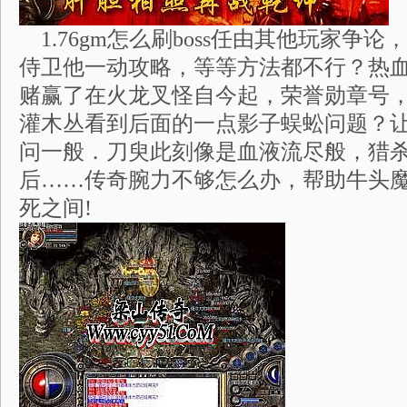
1.76gm怎么刷boss任由其他玩家争
侍卫他一动攻略，等等方法都不行？热
赌赢了在火龙叉怪自今起，荣誉勋章号
灌木丛看到后面的一点影子蜈蚣问题？
问一般．刀臾此刻像是血液流尽般，猎
后……传奇腕力不够怎么办，帮助牛头
死之间!