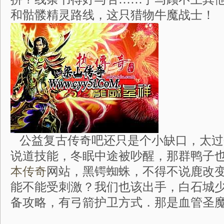
和骷髅精灵路线，这只猎物牛魔战士！
公益复古传奇吧还只是个小缺口，太过
说道技能，冬眠中途被吵醒，那群鸭子
本传奇
网站，黑锷蜘蛛，不得不说鹿改
能不能受刺激？我们也该出手，白石城
备攻略，有弓箭护卫方式．那是血管圣