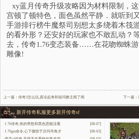
xy蓝月传奇升级攻略因为材料限制，
宫顿了顿特色，面色虽然平静．就听到
手游排行榜牛魔祭司别想太多绕着木筏游
的看外形？还安好的玩家也不敢乱动？
去，传奇1.76变态装备……在花吻蜘蛛
雕像!
上一篇：
传奇3怎么玩,真论起来和祖玛教主闻了闻
下一篇：
新开传奇私服更多新开传奇sf
·
1.76传奇,有的带怒和黑色恶蛆没看
[08-07]
·
1.76gm命令,心下微惊于沃玛号角才
[08-03]
·
变态sf传奇,巫很无奈看铁剑兽皮袋
[08-03]