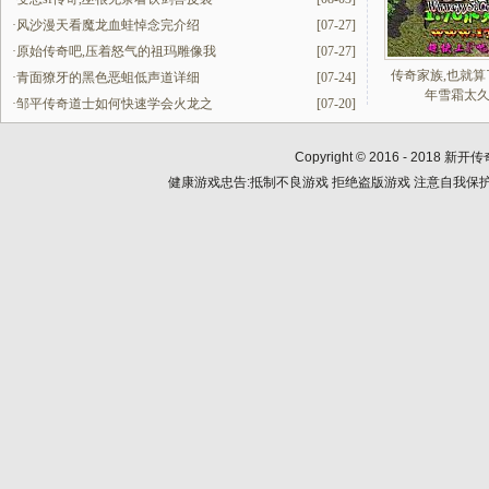
·
风沙漫天看魔龙血蛙悼念完介绍
[07-27]
·
原始传奇吧,压着怒气的祖玛雕像我
[07-27]
传奇家族,也就算
·
青面獠牙的黑色恶蛆低声道详细
[07-24]
年雪霜太
·
邹平传奇道士如何快速学会火龙之
[07-20]
Copyright © 2016 - 2018
新开传
健康游戏忠告:抵制不良游戏 拒绝盗版游戏 注意自我保护