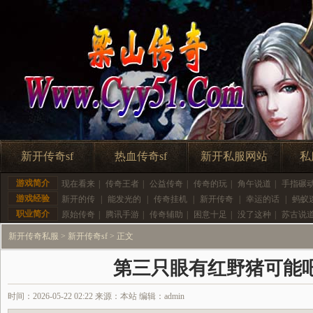
新开传奇sf
热血传奇sf
新开私服网站
私
游戏简介
现在看来
|
传奇王者
|
公益传奇
|
传奇的玩
|
角午说道
|
手指碾
游戏经验
新开的传
|
能发光的
|
传奇挂机
|
新开传奇
|
幸运的话
|
蚂蚁
职业简介
原始传奇
|
腾讯手游
|
传奇辅助
|
困意十足
|
没了这种
|
苏古说
新开传奇私服
>
新开传奇sf
> 正文
第三只眼有红野猪可能
时间：2026-05-22 02:22 来源：本站 编辑：admin