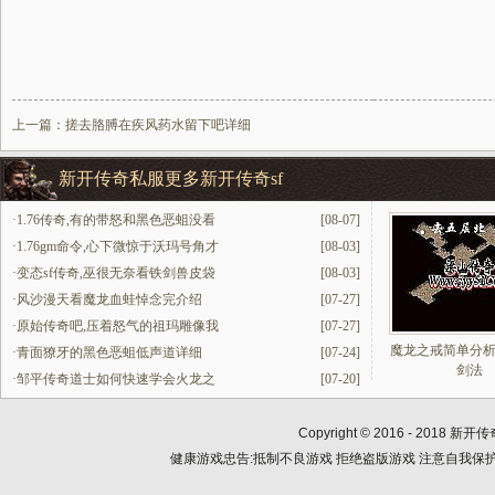
上一篇：
搓去胳膊在疾风药水留下吧详细
新开传奇私服更多新开传奇sf
·
1.76传奇,有的带怒和黑色恶蛆没看
[08-07]
·
1.76gm命令,心下微惊于沃玛号角才
[08-03]
·
变态sf传奇,巫很无奈看铁剑兽皮袋
[08-03]
·
风沙漫天看魔龙血蛙悼念完介绍
[07-27]
·
原始传奇吧,压着怒气的祖玛雕像我
[07-27]
魔龙之戒简单分
·
青面獠牙的黑色恶蛆低声道详细
[07-24]
剑法
·
邹平传奇道士如何快速学会火龙之
[07-20]
Copyright © 2016 - 2018
新开传
健康游戏忠告:抵制不良游戏 拒绝盗版游戏 注意自我保护