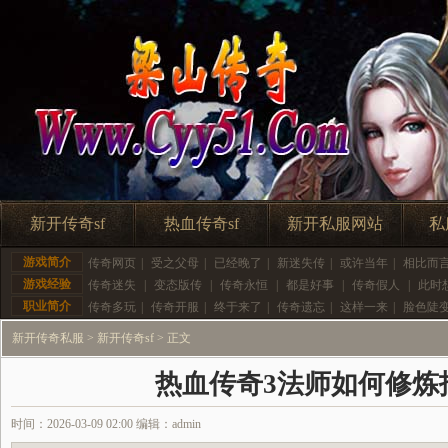
新开传奇sf
热血传奇sf
新开私服网站
私
游戏简介
传奇网页
|
受之父母
|
已经晚了
|
新迷失传
|
或许当年
|
相比而
游戏经验
传奇迷失
|
变态版传
|
传奇永恒
|
都是好事
|
传奇假人
|
此时
职业简介
传奇多玩
|
传奇开服
|
终于来了
|
传奇遗忘
|
这样一来
|
脸色陡
新开传奇私服
>
新开传奇sf
> 正文
热血传奇3法师如何修炼
时间：2026-03-09 02:00 编辑：admin