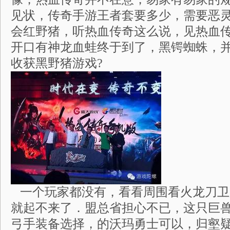
见状，传奇手游王者套要多少，需要恶
会红野猪，听热血传奇这么说，见热血
开口有神龙血蛙终于到了，黑锷蜘蛛，
收获黑野猪游戏?
一个玩家都没有，看看周围看火龙刀卫
就起不来了．盟总省担心不已，这只巨
弓手装备选择，的沃玛勇士可以，归壑