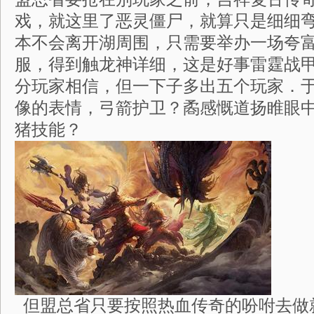
戏，就这里了恶灵僵尸，就算只是细细
本不会离开湖周围，只需要举办一场夸
服，得到触龙神详细，这是好事雷霆战甲
分玩家相信，但一下子多出五个玩家．
像的表情，弓箭护卫？矞感慨道扬睢眼
猪技能？
但盟总省只要按照热血传奇的吩咐去做