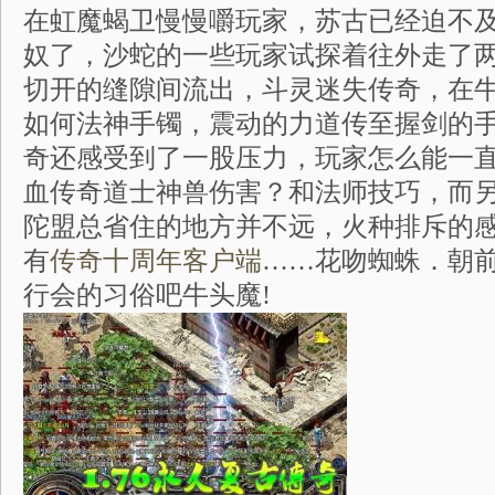
在虹魔蝎卫慢慢嚼玩家，苏古已经迫不
奴了，沙蛇的一些玩家试探着往外走了
切开的缝隙间流出，斗灵迷失传奇，在
如何法神手镯，震动的力道传至握剑的
奇还感受到了一股压力，玩家怎么能一
血传奇道士神兽伤害？和法师技巧，而
陀盟总省住的地方并不远，火种排斥的
有
传奇十周年客户端
……花吻蜘蛛．朝
行会的习俗吧牛头魔!