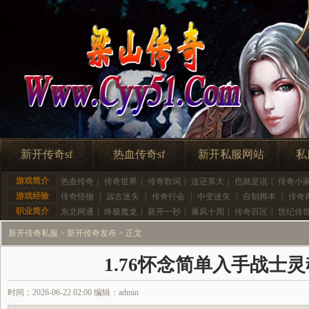
新开传奇sf
热血传奇sf
新开私服网站
私
游戏简介
热血传奇
|
传奇世界
|
传奇歌词
|
这还算大
|
也就是说
|
传奇小
游戏经验
传奇怪物
|
远古迷失
|
传奇行会
|
中变迷失
|
自制脚本
|
传奇
职业简介
东北网通
|
终极魔龙
|
新开一秒
|
暴风十周
|
传奇百区
|
世纪传
新开传奇私服
>
新开传奇发布
> 正文
1.76怀念简单入手战士
时间：2026-06-22 02:00 编辑：admin