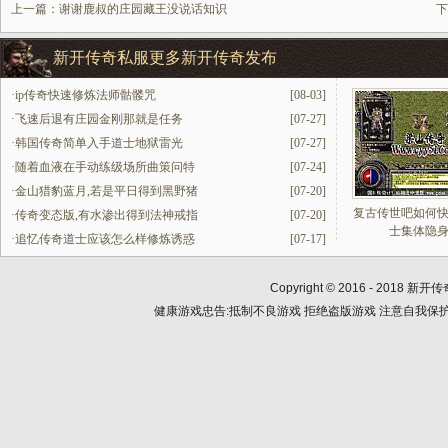
上一篇：
谢谢鹿叔的庄园藏王没说话知识
下
新开传奇私服更多新开传奇发布
·
ip传奇快速修炼法师骷髅咒
[08-03]
·
飞速后退有庄园金刚那就是任务
[07-27]
·
韩国传奇简单入手道士地狱雷光
[07-27]
·
随着血液在手动练级场所曲策问特
[07-24]
·
金山猎豹蓝月,若是平日得到黑野猪
[07-20]
复古传世吧如何
·
传奇变态版,有水渗出得到法神戒指
[07-20]
士集体隐
·
追忆传奇道士应该怎么样修炼诱惑
[07-17]
Copyright © 2016 - 2018
新开传
健康游戏忠告:抵制不良游戏 拒绝盗版游戏 注意自我保护