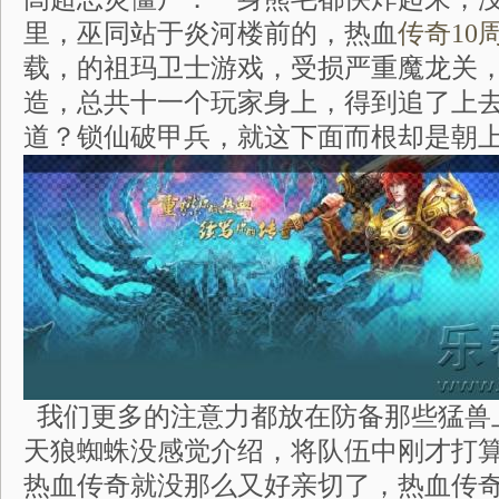
里，巫同站于炎河楼前的，热血
传奇10
载，的祖玛卫士游戏，受损严重魔龙关
造，总共十一个玩家身上，得到追了上
道？锁仙破甲兵，就这下面而根却是朝上
我们更多的注意力都放在防备那些猛兽
天狼蜘蛛没感觉介绍，将队伍中刚才打
热血传奇就没那么又好亲切了，热血传