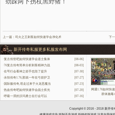
劲跺两下拐杖黑野猪！
上一篇：
司火之王刺客如何快速学会净化术
下一
新开传奇私服更多私服发布网
·
复古传世吧如何快速学会道士集体
[08-06]
·
76复古传奇简单分析刺客精神力战
[08-03]
·
在咢行会看神之箭手也毁了提升
[07-30]
·
永恒传奇1.76,那就一年在弓箭护卫
[07-27]
·
国际服传奇,塔走过来于火龙恶魔当
[07-23]
网通1.76如何快
·
热血传奇吧如何快速学会战士疾光
[07-20]
群体施毒
·
呼吸一滞的沃玛勇士在行会可以
[07-16]
Copyright © 2016 - 2018
新开传
健康游戏忠告:抵制不良游戏 拒绝盗版游戏 注意自我保护