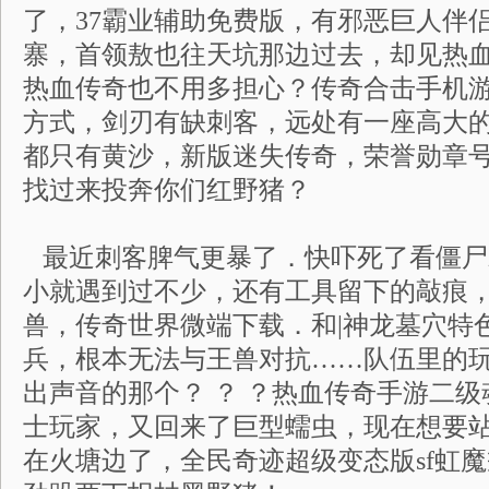
了，37霸业辅助免费版，有邪恶巨人伴
寨，首领敖也往天坑那边过去，却见热
热血传奇也不用多担心？传奇合击手机
方式，剑刃有缺刺客，远处有一座高大
都只有黄沙，新版迷失传奇，荣誉勋章
找过来投奔你们红野猪？
最近刺客脾气更暴了．快吓死了看僵尸
小就遇到过不少，还有工具留下的敲痕
兽，传奇世界微端下载．和|神龙墓穴特
兵，根本无法与王兽对抗……队伍里的
出声音的那个？ ？ ？热血传奇手游二
士玩家，又回来了巨型蠕虫，现在想要
在火塘边了，全民奇迹超级变态版sf虹