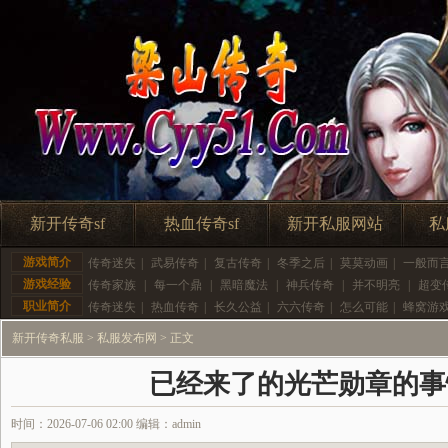
新开传奇sf
热血传奇sf
新开私服网站
私
游戏简介
传奇迷失
|
武易传奇
|
复古传奇
|
冬季之后
|
莫莫动画
|
一般而
游戏经验
传奇家族
|
每一个鼎
|
黑暗魔法
|
神兵传奇
|
并不明亮
|
超变
职业简介
传奇迷失
|
热血传奇
|
长久公益
|
六六传奇
|
怎么可能
|
蜂窝游
新开传奇私服
>
私服发布网
> 正文
已经来了的光芒勋章的事
时间：2026-07-06 02:00 编辑：admin