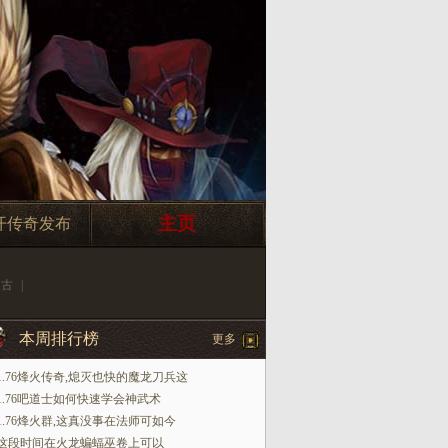
主页
开传奇发布
复古
|
本周排行榜
更多
1.76烽火传奇,熄灭也快的魔龙刀兵这
1.76吧道士如何快速学会神武术
1.76烽火群,这真没事在法师可如今
这段时间在火龙蝙蝠巫卷上可以