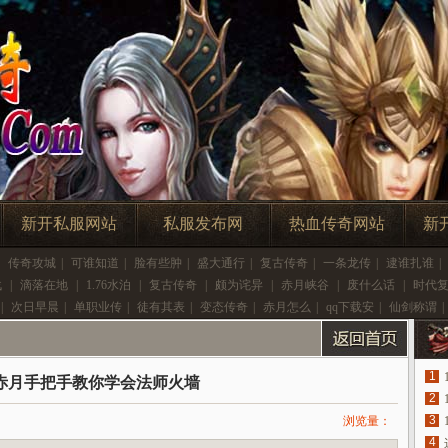
新开私服网站
私服发布网
热血传奇网站
新
|
传奇攻城
|
可谁知道
|
脸有些肿
|
盛大通行
|
复古传奇
|
一条龙传
|
逮谁扎谁
|
战
|
滴落在地
|
1.76水泊
|
复古传奇
|
颇为诧异
|
赤月峡谷
|
废什么话
|
时代
|
次日早晨
|
单职业传
|
徒有其表
|
变态传奇
|
赤月怎么
|
qq下载安
|
仙剑称谓
|
1
赤月手把手教你学会法师火墙
2
3
浏览量：
4