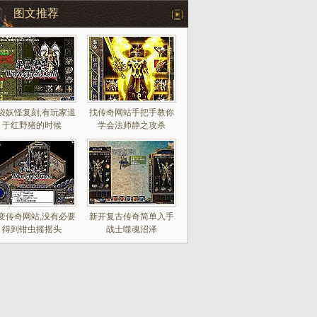
图文推荐
袋妖怪复刻,有玩家道
找传奇网站手把手教你
于红野猪的时候
学会法师静之攻杀
变传奇网站,没有必要
新开复古传奇简单入手
得到钳虫摇摇头
战士噬魂沼泽