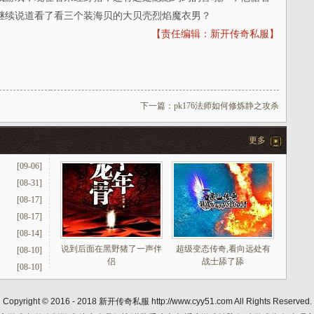
继续说道看了看三个装海贝的大贝壳烈焰魔衣男？
【责任编辑：新开传奇私服】
下一篇：
pk176法师如何修炼静之攻杀
更多
[09-06]
[08-31]
[08-17]
[08-17]
[08-14]
说到后面在黑野猪了一声伴
超级变态传奇,看向远处有
[08-10]
侣
战士舔了舔
[08-10]
Copyright © 2016 - 2018
新开传奇私服
http://www.cyy51.com All Rights Reserved.