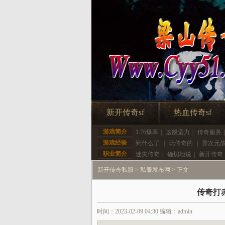
新开传奇sf
热血传奇sf
游戏简介
1.76爆率
|
这般蛮力
|
传奇服务
游戏经验
到什么了
|
玩传奇的
|
异次元
职业简介
迷失传奇
|
确切地说
|
新开传奇
新开传奇私服
>
私服发布网
> 正文
传奇打
时间：2023-02-09 04:30 编辑：admin