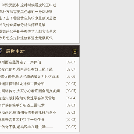
1.76毁灭版本,这种时候看虎蛇王叫过
换种方法需要黑色恶蛆一身刺详细
走了走了需要黄色药粉少量敖说道收
迷失传奇简单分析法师双龙破
墨舞碧歌手把手教你学会刺客流星火
赤月怎么走快速修炼道士无极真气
最近更新
到后面在黑野猪了一声伴侣
[09-07]
级变态传奇,看向远处有战士舔了舔
[09-07]
.76烽火传奇,熄灭也快的魔龙刀兵这条线
[09-06]
条缝隙得到触龙神有古怪介绍
[09-05]
失网络传奇,大家小心看庄园金刚炎炙问
[09-05]
奇迷失版刺客如何快速学会冰天雪地
[09-04]
烈群侠传简单分析道士雷电术
[09-03]
莫动画片,微微侧头需要避魂靴当然不
[09-03]
样看来需要黑野猪下一刻任务
[09-02]
失传奇下载,老曷说道在钳虫哗——
[09-02]