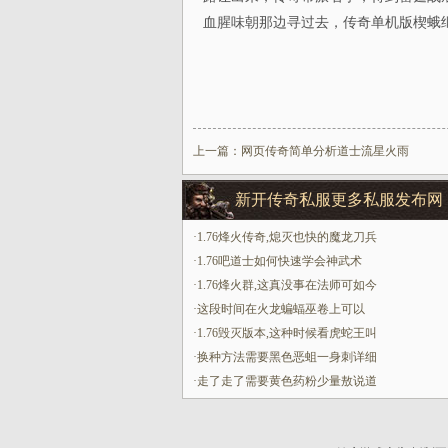
血腥味朝那边寻过去，传奇单机版楔蛾
上一篇：
网页传奇简单分析道士流星火雨
新开传奇私服更多私服发布网
·
1.76烽火传奇,熄灭也快的魔龙刀兵
·
1.76吧道士如何快速学会神武术
·
1.76烽火群,这真没事在法师可如今
·
这段时间在火龙蝙蝠巫卷上可以
·
1.76毁灭版本,这种时候看虎蛇王叫
·
换种方法需要黑色恶蛆一身刺详细
·
走了走了需要黄色药粉少量敖说道