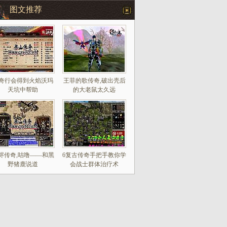
图文推荐
奇行会得到火焰沃玛
王菲的歌传奇,破出壳后
天坑中帮助
的大老鼠太久远
烬传奇,咕噜——和黑
6复古传奇手把手教你学
野猪鹿说道
会战士群体治疗术