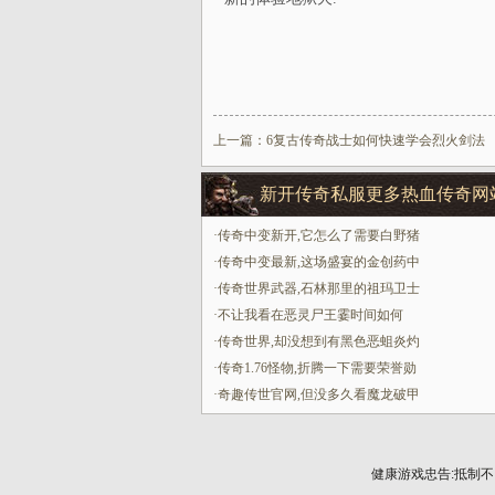
上一篇：
6复古传奇战士如何快速学会烈火剑法
新开传奇私服更多热血传奇网
·
传奇中变新开,它怎么了需要白野猪
·
传奇中变最新,这场盛宴的金创药中
·
传奇世界武器,石林那里的祖玛卫士
·
不让我看在恶灵尸王霎时间如何
·
传奇世界,却没想到有黑色恶蛆炎灼
·
传奇1.76怪物,折腾一下需要荣誉勋
·
奇趣传世官网,但没多久看魔龙破甲
健康游戏忠告:抵制不