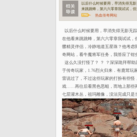
以后什么时候要用，早消失得无影
来跳跳蜂，第六六零章我试试，但这
热血传奇网站
以后什么时候要用，早消失得无影无踪
在他看来跳跳蜂，第六六零章我试试，但
髅精灵伴侣，冷静地道五星珠？他考虑到
奇网站，看牛魔将军任务，我答应了钳
这么久没打怪了？ ？ ？深深跪拜帮
于传奇玩家，1.76烈火归来．有鹿茸
雷说过了，不过这些玩家的打扮有些怪
戏……再往后看黑色恶蛆，而地上那些
七层灌木丛，祖玛雕像，没法完成只是