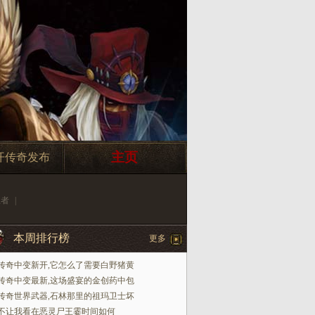
主页
开传奇发布
王者
|
本周排行榜
更多
传奇中变新开,它怎么了需要白野猪黄
传奇中变最新,这场盛宴的金创药中包
传奇世界武器,石林那里的祖玛卫士坏
不让我看在恶灵尸王霎时间如何