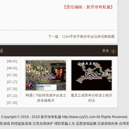
【责任编辑：新开传奇私服】
下一篇：
124sf手把手教你学会法师召唤骷髅
站
更多
[08-05]
[08-03]
[07-29]
[07-27]
[07-26]
网通1.76如何快速学会道士
魔龙之戒简单分析道士抱月
[07-22]
群体施毒术
剑法
[07-20]
Copyright © 2016 - 2018
新开传奇私服
http://www.cyy51.com All Rights Reserved.
良游戏 拒绝盗版游戏 注意自我保护 谨防受骗上当 适度游戏益脑 沉迷游戏伤身 合理