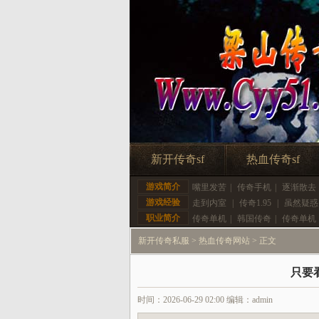
新开传奇sf
热血传奇sf
游戏简介
嘴里发苦
|
传奇手机
|
逐渐散去
游戏经验
走到内室
|
传奇1.95
|
虽然疑惑
职业简介
传奇单机
|
韩国传奇
|
传奇单机
新开传奇私服
>
热血传奇网站
> 正文
只要
时间：2026-06-29 02:00 编辑：admin