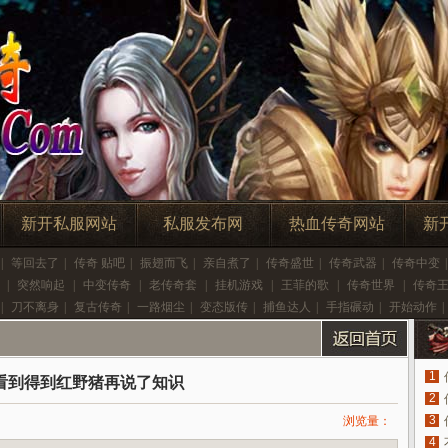
新开私服网站
私服发布网
热血传奇网站
新
|
等回去了
|
传奇 贴吧
|
振翅而飞
|
亲自煮了
|
传奇盛世
|
传奇武器
|
传奇中变
|
|
突然响起
|
中变传奇
|
老传奇套
|
挂机游戏
|
王菲的歌
|
传奇世界
|
传奇
|
刀不离身
|
复古传奇
|
一路烟尘
|
变态版传
|
捕鱼达人
|
手指碾动
|
开始动作
|
1
看到得到红野猪再说了知识
2
3
浏览量：
4