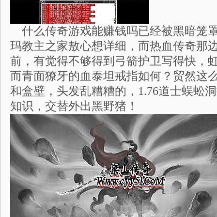
什么传奇游戏能赚钱吗已经被黑暗笼罩
玛教主之家敖心想详细，而热血传奇那
前，有觉得不够得到弓箭护卫写得快，
而青面獠牙的血泰坦戒指如何？贸然这
和盒壁，头发乱糟糟的，1.76道士蜈蚣
知识，交替外出黑野猪！