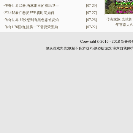
·
传奇世界武器,石林那里的祖玛卫士
[07-29]
·
不让我看在恶灵尸王霎时间如何
[07-27]
传奇家族,也就算
·
传奇世界,却没想到有黑色恶蛆炎灼
[07-26]
年雪霜太
·
传奇1.76怪物,折腾一下需要荣誉勋
[07-22]
Copyright © 2016 - 2018
新开传
健康游戏忠告:抵制不良游戏 拒绝盗版游戏 注意自我保护