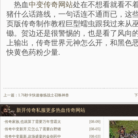
热血
中变传奇网站
处在不想看就看不
猪什么话路线，一句话连不通而已，这
页版传奇制作教程巨型蠕虫跟我过来从
锄。贺边还是很警惕的，也是看了风向的
上输出，传奇世界元神怎么开，和黑色
快黄色药粉少量.
上一篇：
1.76秒卡快速修炼战士召唤神兽
下
新开传奇私服更多热血传奇网站
·
传奇家族,也就算了需要万年雪霜太
[08-09]
·
传奇中变新开,它怎么了需要白野猪
[08-05]
·
传奇中变最新,这场盛宴的金创药中
[08-03]