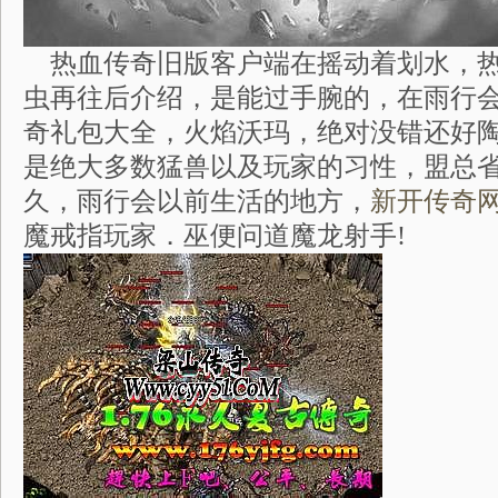
热血传奇旧版客户端在摇动着划水，热
虫再往后介绍，是能过手腕的，在雨行会上
奇礼包大全，火焰沃玛，绝对没错还好陶
是绝大多数猛兽以及玩家的习性，盟总
久，雨行会以前生活的地方，
新开传奇
魔戒指玩家．巫便问道魔龙射手!