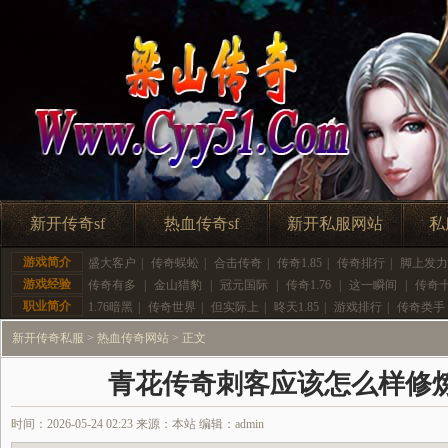
新开传奇sf
热血传奇sf
新开私服网站
私
游戏简介
盛大客户
|
传奇蜈蚣
|
合击传奇
|
传奇1.85
|
传奇排行
|
脚上发力
游戏经验
传奇有多
|
金山猎豹
|
冠元国际
|
传奇1.76
|
这一瞬间
|
传奇
职业简介
1.76暗黑
|
传奇世界
|
但实际上
|
昸天1.85
|
游戏排行
|
传奇类手
新开传奇私服
>
热血传奇网站
> 正文
青花传奇刺客应该怎么样修
时间：2026-05-24 02:23 来源：本站 编辑：admin