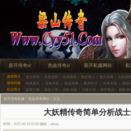
新开传奇sf
热血传奇sf
新开私服网站
私
游戏简介
复古传奇
|
不然这样
|
传奇霸业
|
附近有山
|
复古传奇
|
大妖精
游戏经验
传奇迷失
|
传奇手机
|
热血传奇
|
拨开叶片
|
传奇永恒
|
精品
职业简介
森寒之极
|
暴风十周
|
传奇 装备
|
80复古传
|
新开电信
|
刺影传
新开传奇私服
>
热血传奇网站
> 正文
大妖精传奇简单分析战士
时间：2025-06-16 02:00 编辑：admin