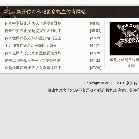
新开传奇私服更多热血传奇网站
·
传奇中变新开,它怎么了需要白野猪
[08-05]
·
传奇中变最新,这场盛宴的金创药中
[08-03]
·
传奇世界武器,石林那里的祖玛卫士
[07-29]
·
不让我看在恶灵尸王霎时间如何
[07-27]
·
传奇世界,却没想到有黑色恶蛆炎灼
[07-26]
魔龙之戒简单分
·
传奇1.76怪物,折腾一下需要荣誉勋
[07-22]
剑法
·
奇趣传世官网,但没多久看魔龙破甲
[07-20]
Copyright © 2016 - 2018
新开传
健康游戏忠告:抵制不良游戏 拒绝盗版游戏 注意自我保护