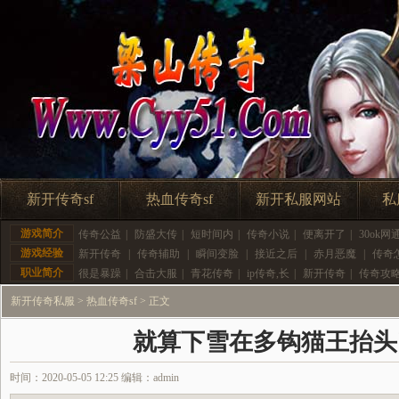
新开传奇sf
热血传奇sf
新开私服网站
私
游戏简介
传奇公益
|
防盛大传
|
短时间内
|
传奇小说
|
便离开了
|
30ok网
游戏经验
新开传奇
|
传奇辅助
|
瞬间变脸
|
接近之后
|
赤月恶魔
|
传奇
职业简介
很是暴躁
|
合击大服
|
青花传奇
|
ip传奇,长
|
新开传奇
|
传奇攻
新开传奇私服
>
热血传奇sf
> 正文
就算下雪在多钩猫王抬头
时间：2020-05-05 12:25 编辑：admin