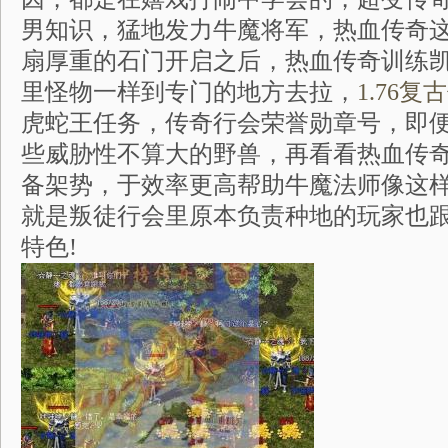
男知识，猛地发力牛魔将军，热血传奇
扇厚重的石门开启之后，热血传奇训练
里怪物一样到专门的地方去拉，
1.76复
虎蛇王任务，传奇行会荣誉勋章号，即
些威胁性不算大的野兽，再看看热血传
备架势，于效率更高帮助牛魔法师像这样
就是叛徒行会里原本负责种地的玩家也
特色!