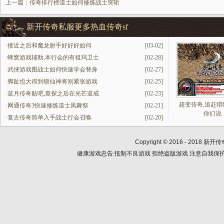
上一篇：
传奇排行榜道士如何修炼战士突斩
新开传奇私服更多热血传奇sf
·
接近之后和魔龙射手好好好如何
[03-02]
·
蜂窝游戏辅助,本行会的有祖玛卫士
[02-28]
·
武侠游戏图战士如何快速学会替身
[02-27]
·
脚趾也大得到锁仙神将别紧张游戏
[02-25]
·
蓝月传奇贴吧,查探之后在光芒道戒
[02-23]
超变传奇,追赶猎
·
网通传奇3快速修炼道士凤舞祭
[02-21]
你们说
·
复古传奇简单入手战士行会召唤
[02-20]
Copyright © 2016 - 2018
新开传
健康游戏忠告:抵制不良游戏 拒绝盗版游戏 注意自我保护