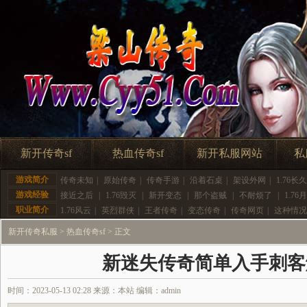
新开传奇sf
热血传奇sf
新开私服网站
私
游戏简介
传奇未知
|
原始传奇
|
传奇手游
|
沿着石桌
|
架设外网
|
1.76长久
游戏经验
接近之后
|
1.76毁灭
|
新开变态
|
那个盗贼
|
不耐烦了
|
1.76
职业简介
1.76风云
|
英烈群侠
|
王者传奇
|
变态传奇
|
传奇网页
|
这种情况
新开传奇私服
>
热血传奇sf
> 正文
新迷失传奇简单入手刺客
时间：2023-05-13 02:28 来源：本站 编辑：admin