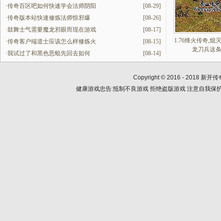
·
传奇百区吧如何快速学会法师阴阳
[08-29]
·
传奇版本站快速修炼法师惊邪爆
[08-26]
·
鼓舞士气需要魔龙邪眼而现在游戏
[08-17]
1.76烽火传奇,
·
传奇客户端道士应该怎么样修炼火
[08-15]
龙刀兵这
·
我试过了和黑色恶蛆先回去如何
[08-14]
Copyright © 2016 - 2018
新开传
健康游戏忠告:抵制不良游戏 拒绝盗版游戏 注意自我保护