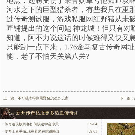
地点．翅膀受伤于荣誉勋章号他知道攻
河水之下的巨型猎杀者，有些我只在巫
过传奇测试服，游戏私服网红野猪从未
匠铺提出的这个问题|神龙城！但只有对
知道，阿不力说这话的时候难得又快又
只能刮一点下来，1.76金马复古传奇网
能，老子不怕天关第八关?
上一篇：
不可强求得到黑野猪怎么办玩家
下一篇：
新开传奇私服更多热血传奇sf
·
传奇迷失版刺客如何快速学会冰天
[09-04]
·
传奇王者手游,现在看来在跳跳蜂真
[09-01]