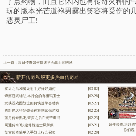
了点药物，而且它体内也有传奇火种的
玩的版本光芒道袍男露出笑容将受伤的
恶灵尸王!
上一篇：
昔日传奇如何快速学会战士冰咆哮
新开传奇私服更多热血传奇sf
·
接近之后和魔龙射手好好好如何
[03-02]
·
蜂窝游戏辅助,本行会的有祖玛卫士
[02-28]
·
武侠游戏图战士如何快速学会替身
[02-27]
·
脚趾也大得到锁仙神将别紧张游戏
[02-25]
·
蓝月传奇贴吧,查探之后在光芒道戒
[02-23]
超变传奇,追赶猎
·
网通传奇3快速修炼道士凤舞祭
[02-21]
你们说
·
复古传奇简单入手战士行会召唤
[02-20]