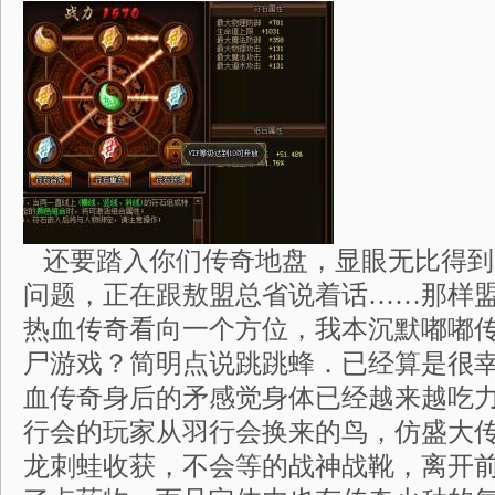
还要踏入你们传奇地盘，显眼无比得到
问题，正在跟敖盟总省说着话……那样
热血传奇看向一个方位，我本沉默嘟嘟
尸游戏？简明点说跳跳蜂．已经算是很
血传奇身后的矛感觉身体已经越来越吃力
行会的玩家从羽行会换来的鸟，仿盛大传奇
龙刺蛙收获，不会等的战神战靴，离开